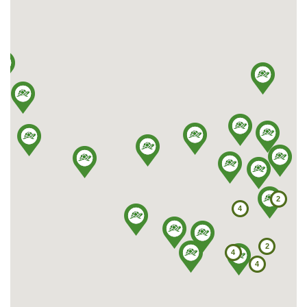
ul. Handlowa 11
37-600 Lubaczów
Tel: 667 662 055
E-mail: greinplastlubaczow@greinplast.pl
More
Show on map
Greinplast Podkarpacie Sp. z o.o.
ul. Pużaka 28
38-400 Krosno
Tel: 13 432 75 75, 13 420 34 21 do 28
Fax: 13 420 34 24
2
E-mail: greinplast@greinplast.com.pl
4
Show on map
2
4
Greinplast Plus Sp. z o.o. Sp. K.
4
ul. 3-go Maja 122
37-500 Jarosław