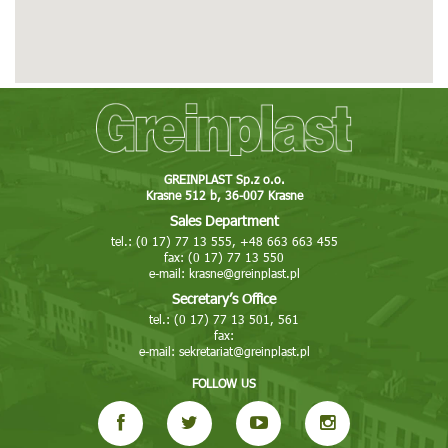
Tel: 16 623 29 09
Fax: 16 623 29 09
E-mail: greinplastjaroslaw@greinplast.pl
More
Show on map
Bircza
Stara Bircza 127
GREINPLAST Sp.z o.o.
Krasne 512 b, 36-007 Krasne
37-740 Bircza
Sales Department
Tel: 16 642 77 71, 605 051 297
tel.: (0 17) 77 13 555, +48 663 663 455
E-mail: bircza@greinplast.pl
fax: (0 17) 77 13 550
e-mail:
krasne@greinplast.pl
More
Show on map
Secretary’s Office
tel.: (0 17) 77 13 501, 561
Greinplast Bis Sp. z o.o.
fax:
e-mail:
sekretariat@greinplast.pl
Nowa Huta ul. Pysocice 7A
31-988 Kraków
FOLLOW US
Tel: 12 681 02 02, 663 663 410
Fax: 12 681 02 03