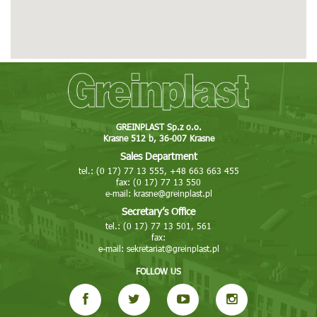
Tel: 16 623 29 09
Fax: 16 623 29 09
E-mail: greinplastjaroslaw@greinplast.pl
More
Show on map
Bircza
Stara Bircza 127
GREINPLAST Sp.z o.o.
Krasne 512 b, 36-007 Krasne
37-740 Bircza
Sales Department
Tel: 16 642 77 71, 605 051 297
tel.: (0 17) 77 13 555, +48 663 663 455
E-mail: bircza@greinplast.pl
fax: (0 17) 77 13 550
e-mail:
krasne@greinplast.pl
More
Show on map
Secretary’s Office
tel.: (0 17) 77 13 501, 561
Greinplast Bis Sp. z o.o.
fax:
e-mail:
sekretariat@greinplast.pl
Nowa Huta ul. Pysocice 7A
31-988 Kraków
FOLLOW US
Tel: 12 681 02 02, 663 663 410
Fax: 12 681 02 03