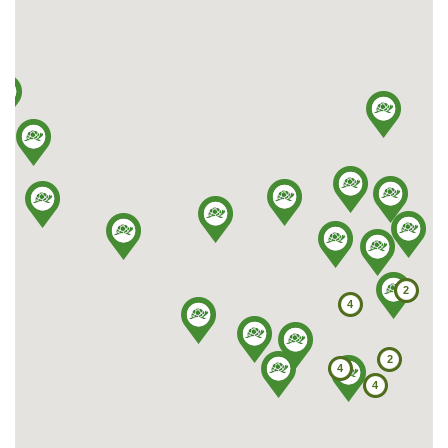
ul. Handlowa 11
37-600 Lubaczów
Tel: 667 662 055
E-mail: greinplastlubaczow@greinplast.pl
More
Show on map
Greinplast Podkarpacie Sp. z o.o.
ul. Pużaka 28
38-400 Krosno
Tel: 13 432 75 75, 13 420 34 21 do 28
Fax: 13 420 34 24
2
E-mail: greinplast@greinplast.com.pl
4
Show on map
2
4
Greinplast Plus Sp. z o.o. Sp. K.
4
ul. 3-go Maja 122
37-500 Jarosław