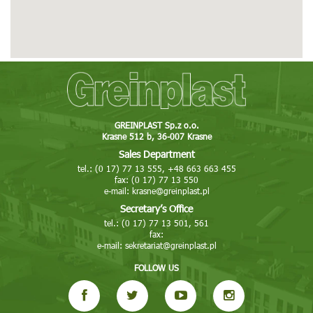
Tel: 16 623 29 09
Fax: 16 623 29 09
E-mail: greinplastjaroslaw@greinplast.pl
More
Show on map
Bircza
Stara Bircza 127
GREINPLAST Sp.z o.o.
Krasne 512 b, 36-007 Krasne
37-740 Bircza
Sales Department
Tel: 16 642 77 71, 605 051 297
tel.: (0 17) 77 13 555, +48 663 663 455
E-mail: bircza@greinplast.pl
fax: (0 17) 77 13 550
e-mail:
krasne@greinplast.pl
More
Show on map
Secretary’s Office
tel.: (0 17) 77 13 501, 561
Greinplast Bis Sp. z o.o.
fax:
e-mail:
sekretariat@greinplast.pl
Nowa Huta ul. Pysocice 7A
31-988 Kraków
FOLLOW US
Tel: 12 681 02 02, 663 663 410
Fax: 12 681 02 03